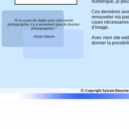
numérique, je peu
Ces dernières anné
renouveler ma pass
"Il n'y a pas de règles pour une bonne
cours nécessaires
photographie, il y a seulement que de bonnes
d'image.
photographies."
-Ansel Adams
Avec mon site web,
donner la possibil
©
Copyright Sylvain Blanche