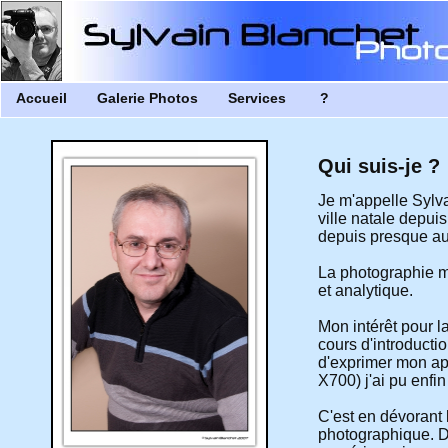
Accueil
Galerie Photos
Services
?
Qui suis-je ?
Je m'appelle Sylva
ville natale depu
depuis presque au
La photographie m'a
et analytique.
Mon intérêt pour l
cours d'introducti
d'exprimer mon ap
X700) j'ai pu enfi
C'est en dévorant 
photographique. D'