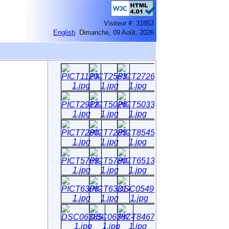
Visiteur #: 31853
English
Dimanche, 09 Août, 2026