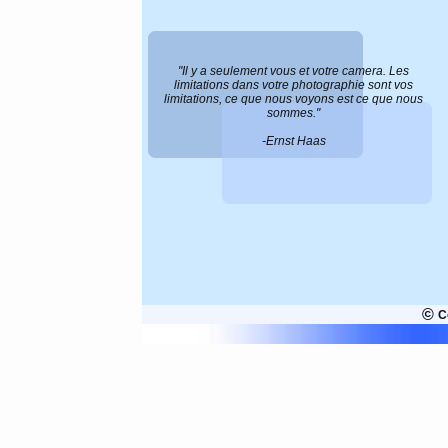
"Il y a seulement vous et votre camera. Les
limitations dans votre photographie sont vos
limitations, ce que nous voyons est ce que nous
sommes."
-Ernst Haas
©
C